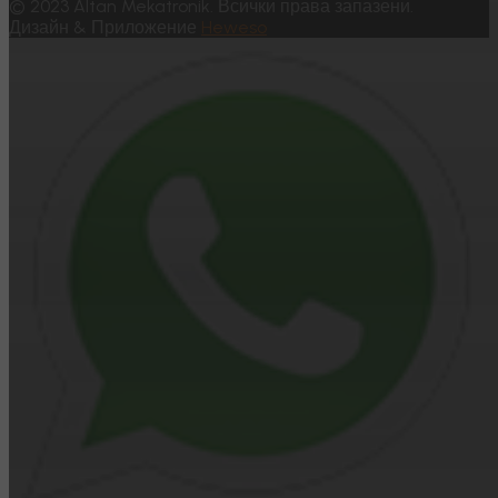
© 2023 Altan Mekatronik. Всички права запазени.
Дизайн & Приложение
Heweso