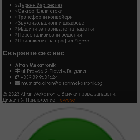
Дървен бар сектор
Сектор "Бели стоки
Трансферни конвейери
Звукоизолационни шкафове
Машини за навиване на намотки
Персонализирани решения
Приложения за профил Sigma
Свържете се с нас
Altan Mekatronik
ul. Pravda 2, Plovdiv, Bulgaria
+359 89 963 1624
mustafa.altan@altanmekatronik.bg
© 2023 Altan Mekatronik. Всички права запазени.
Дизайн & Приложение
Heweso