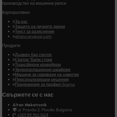
производство на машинни релси.
Корпоративен
За нас
Защита на личните данни
Текст за разяснение
altanconveyor.com
Продукти
Дървен бар сектор
Сектор "Бели стоки
Трансферни конвейери
Звукоизолационни шкафове
Машини за навиване на намотки
Персонализирани решения
Приложения за профил Sigma
Свържете се с нас
Altan Mekatronik
ul. Pravda 2, Plovdiv, Bulgaria
+359 89 963 1624